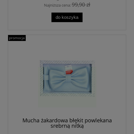
99,90 zł
Najniższa cena:
do koszyka
promocja
Mucha żakardowa błękit powlekana
srebrną nitką