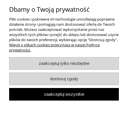
Dbamy o Twoją prywatność
Pliki cookies i pokrewne im technologie umożliwiają poprawne
działanie strony i pomagają nam dostosować ofertę do Twoich
potrzeb. Możesz zaakceptować wykorzystanie przez nas
wszystkich tych plików i przejść do sklepu lub dostosować użycie
plików do swoich preferencji, wybierając opcję "Dostosuj zgody".
Więcej o plikach cookies przeczytasz w naszej Polityce
prywatności.
zaakceptuj tylko niezbędne
Spinki do mankietów I love my Dad -
srebrne
dostosuj zgody
79,90 zł
zaakceptuj wszystkie
99,90 zł
Cena regularna:
99,90 zł
Najniższa cena:
do koszyka