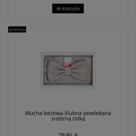
do koszyka
promocja
Mucha beżowa ślubna powlekana
srebrną nitką
79,90 zł