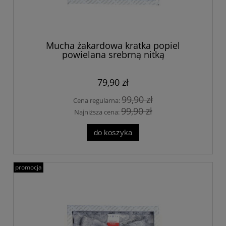
Mucha żakardowa kratka popiel
powielana srebrną nitką
79,90 zł
99,90 zł
Cena regularna:
99,90 zł
Najniższa cena:
do koszyka
promocja