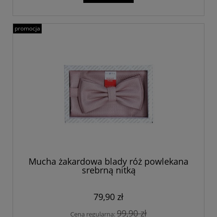
promocja
Mucha żakardowa blady róż powlekana
srebrną nitką
79,90 zł
99,90 zł
Cena regularna: