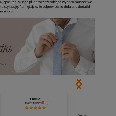
 sklepie Pan-Mucha.pl, oprócz szerokiego wyboru muszek we
ką stylizację. Pamiętajcie, że odpowiednio dobrane dodatki
legancko.
Emilia
Dominik
zweryfikowano
zweryfikowano
Opakowanie bezpieczne n