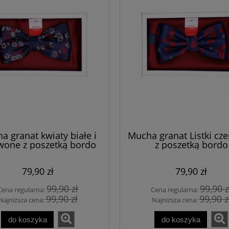
a granat kwiaty białe i
Mucha granat Listki cz
wone z poszetką bordo
z poszetką bordo
79,90 zł
79,90 zł
99,90 zł
99,90 z
Cena regularna:
Cena regularna:
99,90 zł
99,90 z
Najniższa cena:
Najniższa cena:
do koszyka
do koszyka