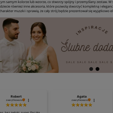
tym samym kolorze lub wzorze, co stworzy spójny i przemyślany zestaw. W
jdziecie również inne akcesoria, które pozwolą stworzyć kompletną i eleganc
harakter muszki i sprawią, że cały strój będzie prezentował się wyjątkowo e
Robert
Agata
zweryfikowano
zweryfikowano
as, bez zwłoki, super. Paczka