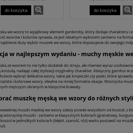
do koszyka
do koszyka
ka we wzory to wyjątkowy element garderoby, który dodaje charakteru i ele
ść wzorów i kolorów sprawia, że jest idealnym wyborem zarówno na formalne 
najdziecie duży wybór muszek we wzory, które dopasujecie do swojego indy
cja w najlepszym wydaniu - muchy męskie w
ka ze wzorem to nie tylko dodatek do stroju, ale również wyraz osobowoś
 koszulą, nadając całej stylizacji oryginalny charakter. Klasyczny garnitur
żecie wybrać delikatne wzory, takie jak kropeczki czy paski, które sprawdzą
yraziste i kolorowe wzory, idealne na mniej formalne okazje. Wzorzysta mus
nych mężczyzn ubranych w klasyczne krawaty.
brać muszkę męską we wzory do różnych styli
wiedniej muszki męskiej we wzory zależy przede wszystkim od koszuli, z któ
aj wzorzystej muszki - zarówno w klasycznych kolorach (granatowy, burgund
koszul w jednolitych kolorach (błękit, szarość, róż) warto postawić na mus
uli.