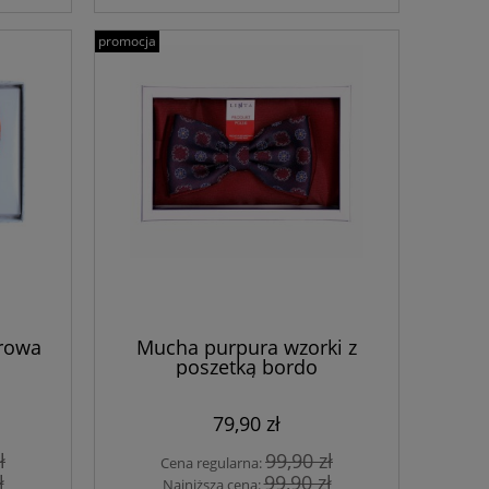
promocja
orowa
Mucha purpura wzorki z
poszetką bordo
79,90 zł
ł
99,90 zł
Cena regularna:
ł
99,90 zł
Najniższa cena: