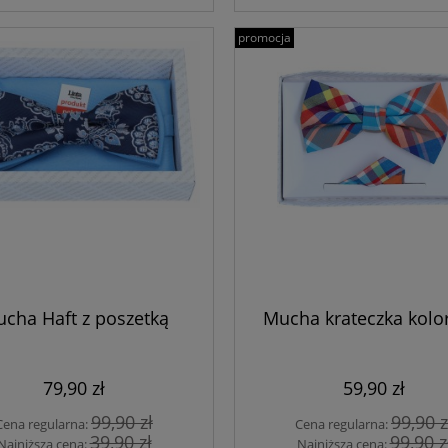
promocja
cha Haft z poszetką
Mucha krateczka kol
79,90 zł
59,90 zł
99,90 zł
99,90 z
Cena regularna:
Cena regularna:
39,90 zł
99,90 z
Najniższa cena:
Najniższa cena: