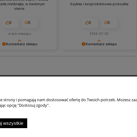
arła nietknięta, w świetnym
Szybka i bezproblemowa przesyłka
stanie.
0
0
0
0
w tym miesiącu
2026-07-02
Komentarz sklepu
Komentarz sklepu
 dziękujemy:)
Bardzo dziękujemy:)
o
Płatności i dostawa
nie strony i pomagają nam dostosować ofertę do Twoich potrzeb. Możesz zaa
wienia
Formy płatności
jąc opcję "Dostosuj zgody".
konta
Czas i koszty dostawy
Czas realizacji zamówienia
j wszystkie