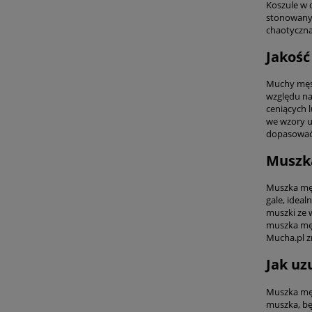
Koszule w 
stonowanyc
chaotyczna
Jakość
Muchy męsk
względu na
ceniących 
we wzory u
dopasować 
Muszka
Muszka męs
gale, idea
muszki ze 
muszka męs
Mucha.pl z
Jak uz
Muszka męs
muszka, bę