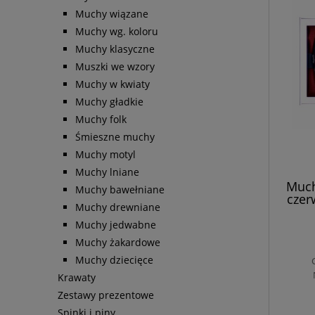
Muchy wiązane
Muchy wg. koloru
Muchy klasyczne
Muszki we wzory
Muchy w kwiaty
Muchy gładkie
Muchy folk
Śmieszne muchy
Muchy motyl
Muchy lniane
Much
Muchy bawełniane
czer
Muchy drewniane
Muchy jedwabne
Muchy żakardowe
Muchy dziecięce
Krawaty
Zestawy prezentowe
Spinki i piny