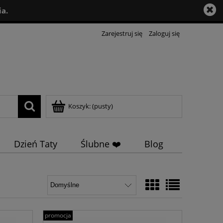
a.
Zarejestruj się
Zaloguj się
Koszyk:
(pusty)
Dzień Taty
Ślubne ❤️
Blog
promocja