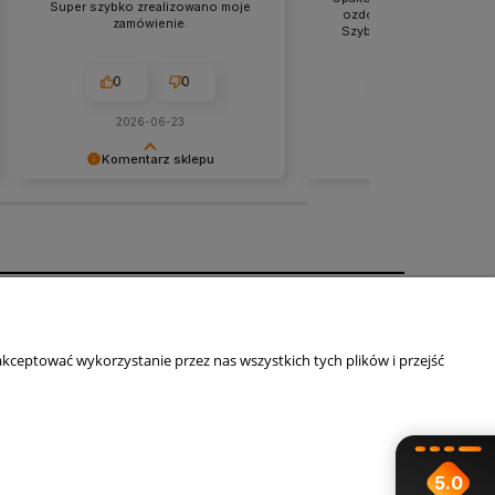
Super szybko zrealizowano moje
ozdobne pudełko porys
zamówienie.
Szybka dostawa to mega 
0
0
0
0
2026-06-23
2026-06-23
Komentarz sklepu
Komentarz sklep
Bardzo cieszy nas Państwa
Dziękujemy i zapraszamy 
komentarz , Dziękujemy :)
Informacje
kceptować wykorzystanie przez nas wszystkich tych plików i przejść
O Nas
Kontakt
Opinie Trustmate
Ustawienia plików cookies
Regulamin
5.0