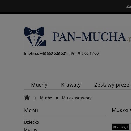
Z
Infolinia:
+48 669 523 521
| Pn-Pt 9:00-17:00
Muchy
Krawaty
Zestawy preze
»
»
Muchy
Muszki we wzory
Muszki 
Menu
Dziecko
promocja
Muchy