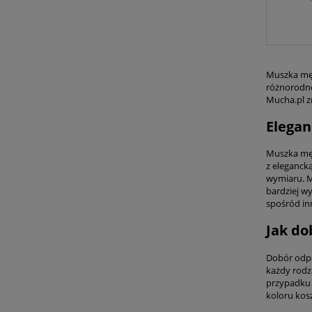
Muszka męs
różnorodno
Mucha.pl z
Elegan
Muszka męs
z elegancką
wymiaru. Mo
bardziej w
spośród in
Jak do
Dobór odpo
każdy rodz
przypadku 
koloru kosz