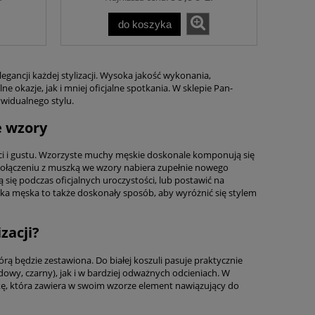
do koszyka
gancji każdej stylizacji. Wysoka jakość wykonania,
okazje, jak i mniej oficjalne spotkania. W sklepie Pan-
widualnego stylu.
e wzory
ci i gustu. Wzorzyste muchy męskie doskonale komponują się
 w połączeniu z muszką we wzory nabiera zupełnie nowego
 się podczas oficjalnych uroczystości, lub postawić na
zka męska to także doskonały sposób, aby wyróżnić się stylem
zacji?
rą będzie zestawiona. Do białej koszuli pasuje praktycznie
owy, czarny), jak i w bardziej odważnych odcieniach. W
zkę, która zawiera w swoim wzorze element nawiązujący do