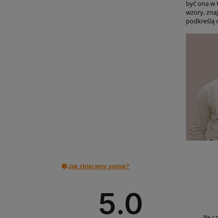
być ona w 
wzory, zna
podkreślą c
Jak zbieramy opinie?
Łukasz
5.0
zweryfikowano
Na cz