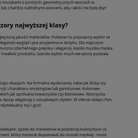
 je z muszkami o prostych, geometrycznych wzorach w
ub z bardzo subtelnymi wzorami, aby całość nie była zbyt
zory najwyższej klasy?
ższej jakości materiałów. Poliester to popularny wybór ze
elegancki wygląd i jest przyjemna w dotyku. Dla mężczyzn
muszce szlachetnego połysku i elegancji. Każda muszka męska
ć i trwałość produktu. Szeroki wybór much we wzory pozwala
ju okazjach. Na formalne wydarzenia, takie jak śluby czy
cji i charakteru smokingowi lub garniturowi. Kolorowe
takich jak spotkania towarzyskie czy biznesowe. Wzorzysta
 łącząc elegancję z casualowym stylem. W ofercie sklepu Pan-
dywidualny styl i gust.
odatkami. Spinki do mankietów w podobnej kolorystyce co
lement, który możecie dopasować do muszki męskiej - może