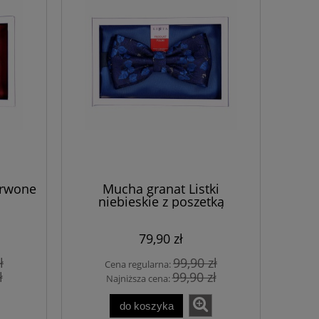
erwone
Mucha granat Listki
niebieskie z poszetką
niebieską
79,90 zł
ł
99,90 zł
Cena regularna:
ł
99,90 zł
Najniższa cena:
do koszyka