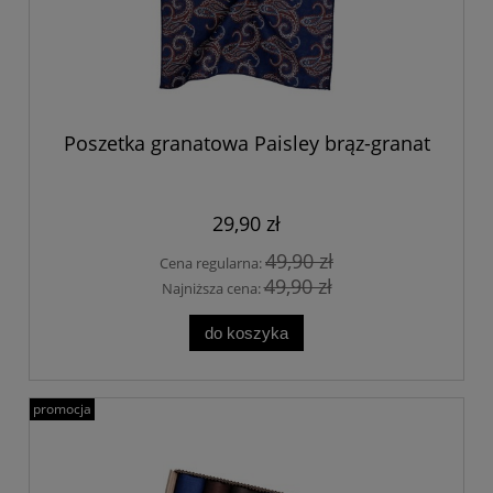
Poszetka granatowa Paisley brąz-granat
29,90 zł
49,90 zł
Cena regularna:
49,90 zł
Najniższa cena:
do koszyka
promocja