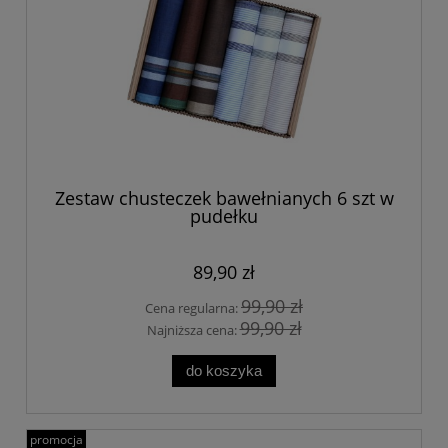
Zestaw chusteczek bawełnianych 6 szt w
pudełku
89,90 zł
99,90 zł
Cena regularna:
99,90 zł
Najniższa cena:
do koszyka
promocja