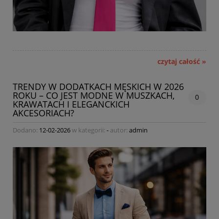
czytaj całość »
TRENDY W DODATKACH MĘSKICH W 2026
ROKU – CO JEST MODNE W MUSZKACH,
0
KRAWATACH I ELEGANCKICH
AKCESORIACH?
Dodano:
12-02-2026
w kategorii:
-
autor:
admin