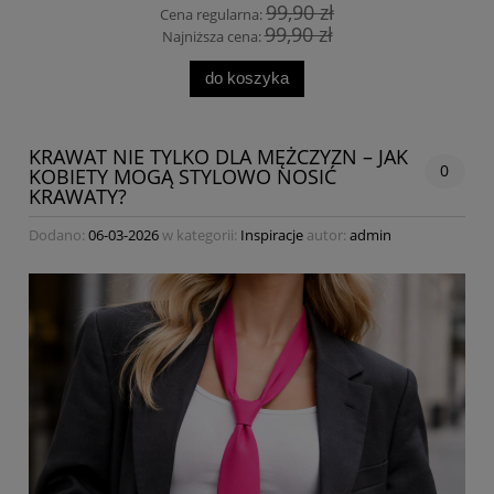
99,90 zł
Cena regularna:
99,90 zł
Najniższa cena:
do koszyka
KRAWAT NIE TYLKO DLA MĘŻCZYZN – JAK
0
KOBIETY MOGĄ STYLOWO NOSIĆ
KRAWATY?
Dodano:
06-03-2026
w kategorii:
Inspiracje
autor:
admin