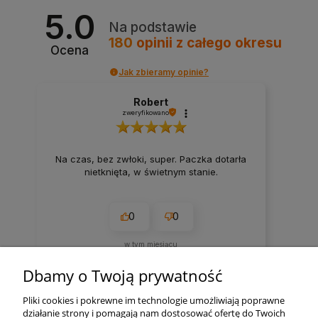
5.0
Na podstawie
180
opinii
z całego okresu
Ocena
Jak zbieramy opinie?
Robert
zweryfikowano
Na czas, bez zwłoki, super. Paczka dotarła
nietknięta, w świetnym stanie.
0
0
w tym miesiącu
Komentarz sklepu
Dbamy o Twoją prywatność
Bardzo dziękujemy:)
Pliki cookies i pokrewne im technologie umożliwiają poprawne
działanie strony i pomagają nam dostosować ofertę do Twoich
zebranych i zweryfikowanych przez