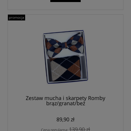
promocja
Zestaw mucha i skarpety Romby
brąz/granat/beż
89,90 zł
139,90 zł
Cena regularna: