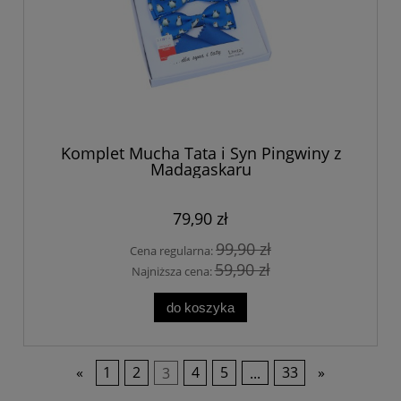
Komplet Mucha Tata i Syn Pingwiny z
Madagaskaru
79,90 zł
99,90 zł
Cena regularna:
59,90 zł
Najniższa cena:
do koszyka
«
1
2
3
4
5
...
33
»