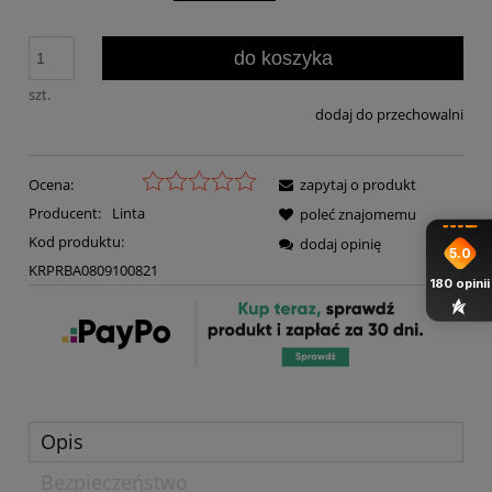
do koszyka
szt.
dodaj do przechowalni
Ocena:
zapytaj o produkt
Producent:
Linta
poleć znajomemu
Kod produktu:
dodaj opinię
5.0
KRPRBA0809100821
180
opinii
Opis
Bezpieczeństwo