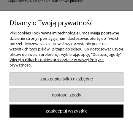
Zapakowany w eleganckie, kartonowe pudełko.
Dbamy o Twoją prywatność
Pliki cookies i pokrewne im technologie umożliwiają poprawne
działanie strony i pomagają nam dostosować ofertę do Twoich
potrzeb. Możesz zaakceptować wykorzystanie przez nas
wszystkich tych plików i przejść do sklepu lub dostosować użycie
plików do swoich preferencji, wybierając opcję "Dostosuj zgody".
Więcej o plikach cookies przeczytasz w naszej Polityce
prywatności.
Pomoc
zaakceptuj tylko niezbędne
Moje konto
dostosuj zgody
Płatności i dostawa
zaakceptuj wszystkie
Informacje
pokaż pełną wersję strony