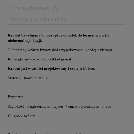
Koszty dostawy
Opinie o produkcie (0)
Krawat bawełniany to niezbędny dodatek do formalnej, jak i
nieformalnej okazji.
Niebanalny wzór w kwiaty doda wyjątkowości każdej stylizacji.
Kolor główny - różowy, podkład granat.
Krawat jest w całości projektowany i szyty w Polsce.
Materiał: bawełna 100%.
Wymiary:
Szerokość- w najszerszym miejscu- 7 cm, w najcieńszym - 3 cm
Długość- 145 cm