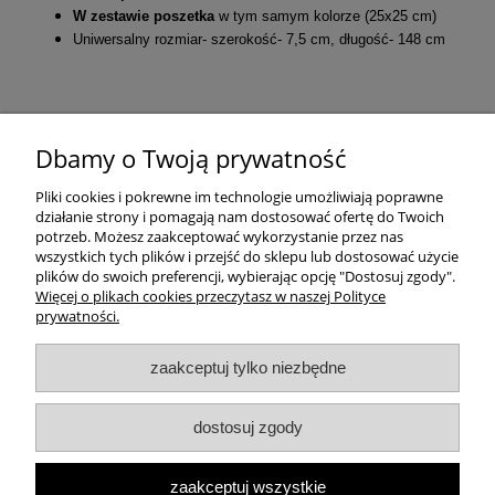
W zestawie poszetka
w tym samym kolorze (25x25 cm)
Uniwersalny rozmiar- szerokość- 7,5 cm, długość- 148 cm
Dbamy o Twoją prywatność
Pliki cookies i pokrewne im technologie umożliwiają poprawne
działanie strony i pomagają nam dostosować ofertę do Twoich
potrzeb. Możesz zaakceptować wykorzystanie przez nas
wszystkich tych plików i przejść do sklepu lub dostosować użycie
plików do swoich preferencji, wybierając opcję "Dostosuj zgody".
Więcej o plikach cookies przeczytasz w naszej Polityce
prywatności.
Pomoc
zaakceptuj tylko niezbędne
Moje konto
dostosuj zgody
Płatności i dostawa
zaakceptuj wszystkie