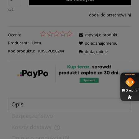
szt.
dodaj do przechowalni
Ocena:
zapytaj o produkt
Producent:
Linta
poleć znajomemu
Kod produktu:
KRSLPO50244
dodaj opinię
5.0
180
opinii
Opis
Bezpieczeństwo
Koszty dostawy
Opinie o produkcie (0)