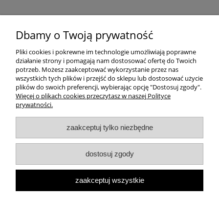
Dbamy o Twoją prywatność
Pliki cookies i pokrewne im technologie umożliwiają poprawne
działanie strony i pomagają nam dostosować ofertę do Twoich
potrzeb. Możesz zaakceptować wykorzystanie przez nas
wszystkich tych plików i przejść do sklepu lub dostosować użycie
plików do swoich preferencji, wybierając opcję "Dostosuj zgody".
Więcej o plikach cookies przeczytasz w naszej Polityce
prywatności.
Pomoc
zaakceptuj tylko niezbędne
Moje konto
dostosuj zgody
Płatności i dostawa
zaakceptuj wszystkie
Informacje
pokaż pełną wersję strony