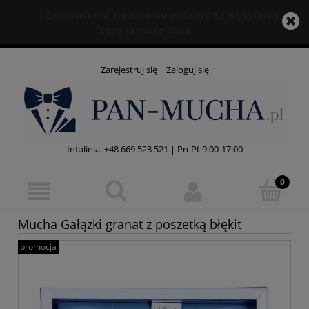
Zamówienia złożone do godziny 12 wysyłamy
tego samego dnia.
Zarejestruj się
Zaloguj się
Infolinia:
+48 669 523 521
| Pn-Pt 9:00-17:00
Mucha Gałązki granat z poszetką błękit
promocja