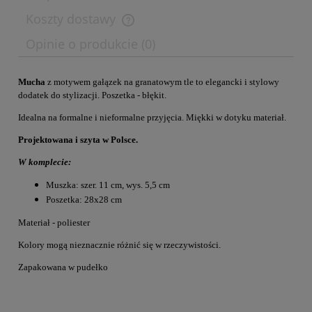
Koszty dostawy
Opinie o produkcie (0)
Mucha
z motywem gałązek na granatowym tle to elegancki i stylowy
dodatek do stylizacji. Poszetka - błękit.
Idealna na formalne i nieformalne przyjęcia. Miękki w dotyku materiał.
Projektowana i szyta w Polsce.
W komplecie:
Muszka: szer. 11 cm, wys. 5,5 cm
Poszetka: 28x28 cm
Materiał - poliester
Kolory mogą nieznacznie różnić się w rzeczywistości.
Zapakowana w pudełko