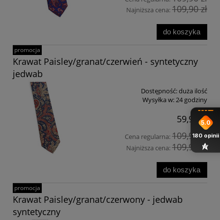
109,90 zł
Najniższa cena:
do koszyka
promocja
Krawat Paisley/granat/czerwień - syntetyczny
jedwab
Dostępność:
duża ilość
Wysyłka w:
24 godziny
59,90 zł
5.0
109,90 zł
180
opinii
Cena regularna:
109,90 zł
Najniższa cena:
do koszyka
promocja
Krawat Paisley/granat/czerwony - jedwab
syntetyczny