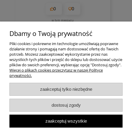
0
0
w tym miesiącu
Komentarz sklepu
Dbamy o Twoją prywatność
Bardzo dziękujemy:)
Pliki cookies i pokrewne im technologie umożliwiają poprawne
działanie strony i pomagają nam dostosować ofertę do Twoich
zebranych i zweryfikowanych przez
potrzeb. Możesz zaakceptować wykorzystanie przez nas
wszystkich tych plików i przejść do sklepu lub dostosować użycie
plików do swoich preferencji, wybierając opcję "Dostosuj zgody".
Więcej o plikach cookies przeczytasz w naszej Polityce
prywatności.
Pomoc
zaakceptuj tylko niezbędne
Moje konto
dostosuj zgody
Płatności i dostawa
zaakceptuj wszystkie
Informacje