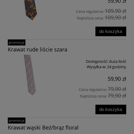
59,90 zł
109,90 zł
Cena regularna:
109,90 zł
Najniższa cena:
do koszyka
promocja
Krawat rude liście szara
Dostępność:
duża ilość
Wysyłka w:
24 godziny
59,90 zł
79,90 zł
Cena regularna:
79,90 zł
Najniższa cena:
do koszyka
promocja
Krawat wąski Beż/brąz floral