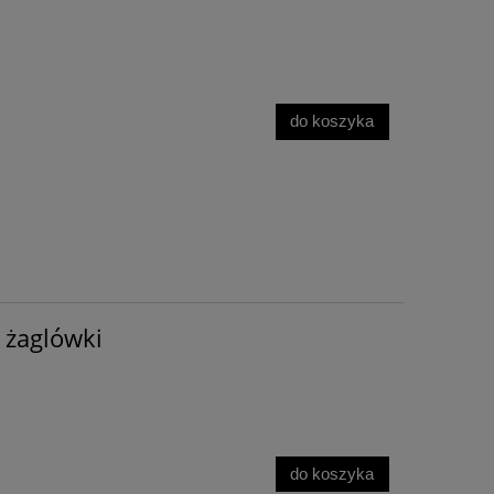
do koszyka
 żaglówki
do koszyka