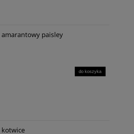
 amarantowy paisley
do koszyka
 kotwice