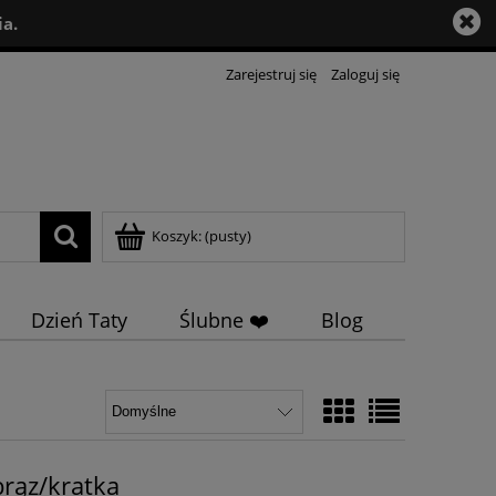
a.
Zarejestruj się
Zaloguj się
Koszyk:
(pusty)
Dzień Taty
Ślubne ❤️
Blog
rąz/kratka