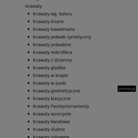
Krawaty
Krawaty wg. koloru
Krawaty lniane
Krawaty bawełniane
Krawaty jedwab syntetyczny
Krawaty jedwabne
Krawaty mikrofibra
Krawaty z dzianiny
Krawaty gładkie
Krawaty w kropki
Krawaty w paski
promocja
Krawaty-geometryczne
Krawaty klasyczne
Krawaty Paisley/ornamenty
Krawaty wzorzyste
Krawaty kwiatowe
Krawaty ślubne
Krawaty zabawne