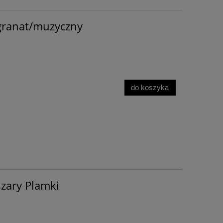
granat/muzyczny
do koszyka
zary Plamki