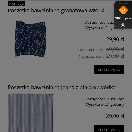
promocja
Poszetka bawełniana granatowa wzorki
5.0
180
opinii
Dostępność:
duża ilość
Wysyłka w:
24 godziny
29,90 zł
49,90 zł
Cena regularna:
29,90 zł
Najniższa cena:
do koszyka
Poszetka bawełniana jeans z białą obwódką
Dostępność:
duża ilość
Wysyłka w:
24 godziny
29,90 zł
do koszyka