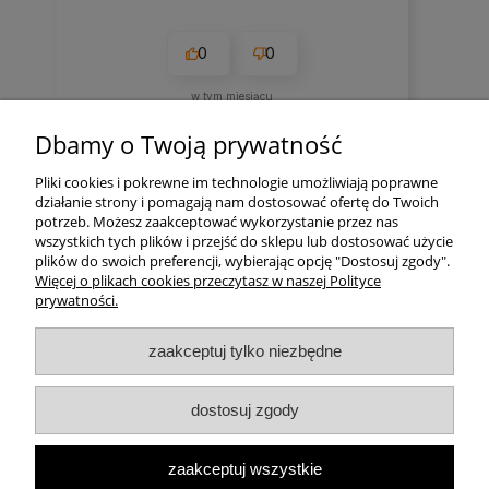
0
0
w tym miesiącu
Komentarz sklepu
Dbamy o Twoją prywatność
Bardzo dziękujemy:)
Pliki cookies i pokrewne im technologie umożliwiają poprawne
działanie strony i pomagają nam dostosować ofertę do Twoich
zebranych i zweryfikowanych przez
potrzeb. Możesz zaakceptować wykorzystanie przez nas
wszystkich tych plików i przejść do sklepu lub dostosować użycie
plików do swoich preferencji, wybierając opcję "Dostosuj zgody".
Więcej o plikach cookies przeczytasz w naszej Polityce
prywatności.
Pomoc
zaakceptuj tylko niezbędne
Moje konto
dostosuj zgody
Płatności i dostawa
zaakceptuj wszystkie
Informacje